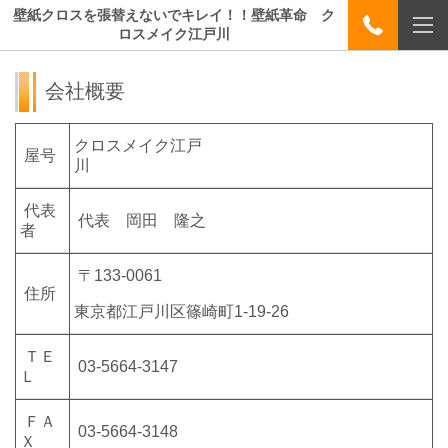
壁紙クロスを張替えないでキレイ！！壁紙革命 ク
ロスメイク江戸川
会社概要
クロスメイク江戸
屋号
川
代表
代表 岡田 隆之
者
〒133-0061
住所
東京都江戸川区篠崎町1-19-26
ＴＥ
03-5664-3147
Ｌ
ＦＡ
03-5664-3148
Ｘ