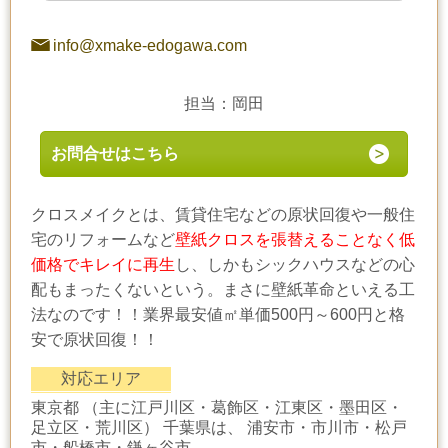
info@xmake-edogawa.com
担当：岡田
お問合せはこちら
クロスメイクとは、賃貸住宅などの原状回復や一般住
宅のリフォームなど
壁紙クロスを張替えることなく低
価格でキレイに再生
し、しかもシックハウスなどの心
配もまったくないという。まさに壁紙革命といえる工
法なのです！！業界最安値㎡単価500円～600円と格
安で原状回復！！
対応エリア
東京都 （主に江戸川区・葛飾区・江東区・墨田区・
足立区・荒川区） 千葉県は、 浦安市・市川市・松戸
市・船橋市・鎌ヶ谷市