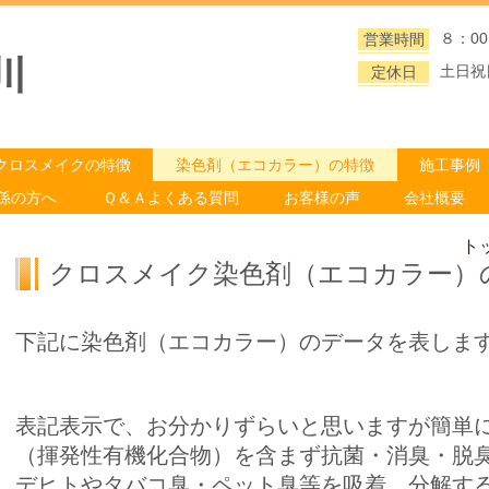
８：00
営業時間
川
土日祝
定休日
クロスメイクの特徴
染色剤（エコカラー）の特徴
施工事例
係の方へ
Ｑ＆Ａよくある質問
お客様の声
会社概要
ト
クロスメイク染色剤（エコカラー）
下記に染色剤（エコカラー）のデータを表しま
表記表示で、お分かりずらいと思いますが簡単
（揮発性有機化合物）を含まず抗菌・消臭・脱
デヒトやタバコ臭・ペット臭等を吸着、分解す