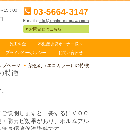
03-5664-3147
～19：00
日
E-mail：
info@xmake-edogawa.com
お問合せはこちら
施工料金
不動産賃貸オーナー様へ
プライバシーポリシー
お問い合わせ
ップページ
染色剤（エコカラー）の特徴
の特徴
す。
にご説明しますと、要するにＶＯＣ
臭・防カビ効果があり、ホルムアル
る無臭環境保護染料です。